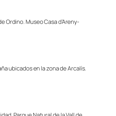
es de Ordino. Museo Casa d’Areny-
ña ubicados en la zona de Arcalís.
sidad. Parque Natural de la Vall de