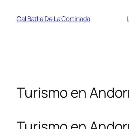
Saltar
al
Cal Batlle De La Cortinada
contenido
Turismo en Andor
Turismo en Andor