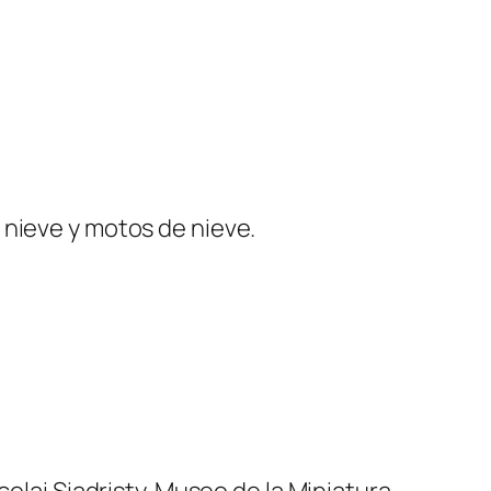
 nieve y motos de nieve.
olai Siadristy. Museo de la Miniatura.