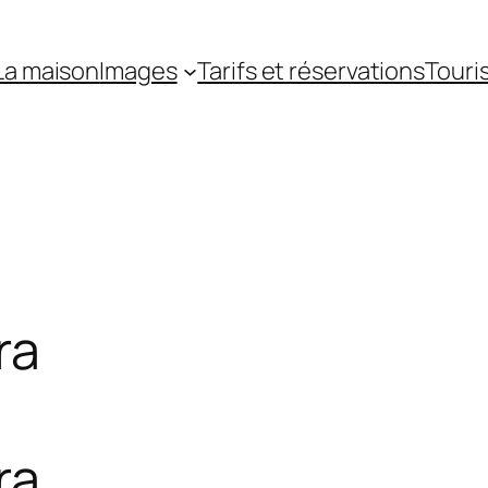
La maison
Images
Tarifs et réservations
Touri
ra
ra