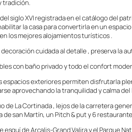
 tradición.
 del siglo XVI registrada en el catálogo del pa
habilitar la casa para convertirla en un espa
en los mejores alojamientos turísticos .
decoración cuidada al detalle , preserva la aut
bles con baño privado y todo el confort mode
s espacios exteriores permiten disfrutarla pl
rse aprovechando la tranquilidad y calma del l
 de La Cortinada , lejos de la carretera gener
ca de san Martín, un Pitch & put y 6 restauran
e esquí de Arcalis-Grand Valira y el Parque Nat