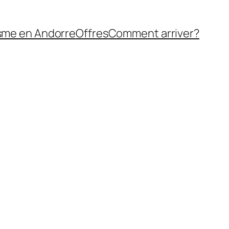
sme en Andorre
Offres
Comment arriver?