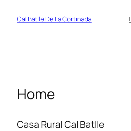
Saltar
al
Cal Batlle De La Cortinada
contenido
Home
Casa Rural Cal Batlle