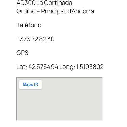
AD300 La Cortinada
Ordino – Principat d’Andorra
Teléfono
+376 72 82 30
GPS
Lat: 42.575494 Long: 1.5193802